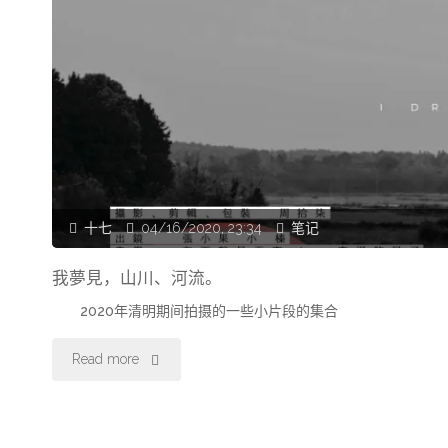
ヴ
ァ
ン
ゲ
リ
オ
ン
十七
04/16/2020, 23:34
笔记
资
我夢見，山川、河流。
源
2020年清明期间拍摄的一些小片段的集合
备
"我
Read more
份"
夢